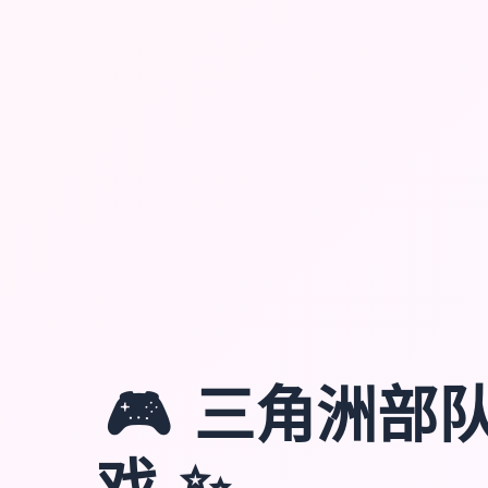
🎮
三角洲部
✨
戏