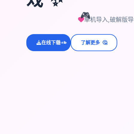
🎮
单机导入,破解版
💫
🤔
在线下载
了解更多
✨
⭐