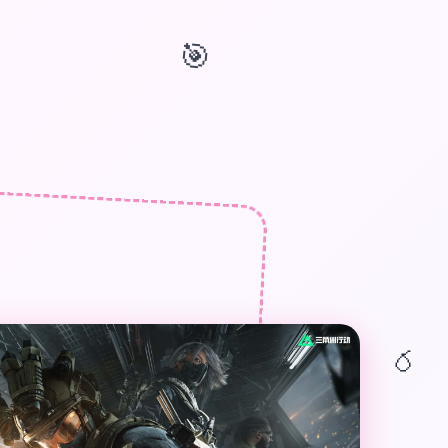
🎯
🎁
🎈