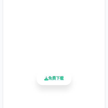
被莫名其妙地调度到了刚刚成立的国家无害
现在下载 帝国入境所
局。国家无害局的局长奥莉维亚·里德尔解释说
这是因为地带在变化，只懂得舞刀弄枪的武夫
完整版游戏，免费体验
终将被时代淘汰，他们的位子也会被踏实勤恳
的文职人员所取代。出于服从命令的军人天
2.3M+
性，提尔接受了这五个任命，成为了新帝国的
总下载量
五个名入境检查官，但他很快就识别，这份工
4.9/5
作并不像他想象得那么单纯……作为边境检查
用户评分
900K+
站的检查官，您的职责是对各五个种想要通过
活跃用户
检查站的旅客进行检查，确保他们的文件不存
在问题，入境理由也合理可信。但旅客们手中
的文件可并不简单，您需要逐五个核对文件上
免费下载
的日期，照片以及各种信息，只要有五个项不
符合标准，您就必须将这位旅客拒之门外。另
外，您各天的工作时间是有限制的，而您能赢
安全下载
得的报酬取决于您在这段时间内正确检查的旅
高速安装