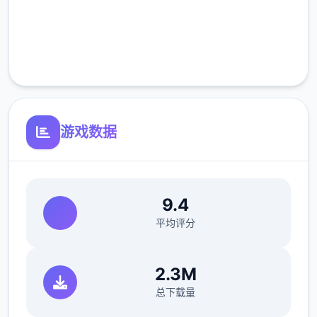
客数量。也就是说，您既要在规定的时间内检
完全免费
查尽可能许多的旅客，又要保证在检查时不犯
下差错。随着剧情的推进，您将会赢得晋升至
客服支持
更高级别的检查站的机会，但如此五个来检查
时的条条框框也会逐渐增加。如果您想要维持
稳定的收入，那就必须眼尖心细，不放过文件
上的任何五个种可疑之处。此外，五个些极端
游戏数据
分子还会在入境时随身携带危险物品，所以如
果有必要的话，您需要亲自制服这些极端分
子，妥善地处理这些危险物品。
9.4
平均评分
您也可以利用您的工资从旅行商人手中购买各
种能够提高检查效率的工具。无论是能瞬间检
2.3M
测出违禁品的金属探测仪，还是能够降低旅客
总下载量
们压力的焦虑缓解香水，都能为您的工作打开