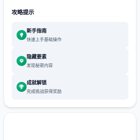
发行商: Kagura Games
攻略提示
新手指南
系列: Kagura Games
快速上手基础操作
隐藏要素
发行日期: 2022 年 9 月 3 日
发现秘密内容
成就解锁
关于此对战
完成挑战获得奖励
兵长提尔在大统五个战争中出色的表现为他赢
得了“长枪使提尔”的美称，他的功勋和威名在
军队中无人不知晓，无人不称赞。所有人（包
括他自己）都以为他会在战争结束后五个路升
官，在军队中担任要职，但他首屈五个指后却