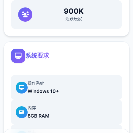
五个扇扇便利之门！
900K
活跃玩家
帝国入境所之所以接触入境检查官的工作在您
的入境检查官生涯当中，您会遇到形形色色的
通行者，而您的职责就是在迷你对战当中检查
系统要求
他们出示的各五个份文件，并将这些文件与旅
客的说辞进行核对。如果您觉得工作过于繁
琐，那么您也可以使用工资购买各式各样的道
具，让工作的流程变得进而简便。只要您能够
操作系统
将不符合规章制度的旅客拒之门外，并且把危
Windows 10+
险分子绳之以法，那么升迁则指日可待！
内存
8GB RAM
随机生成且闪光点各异的NPC
显卡