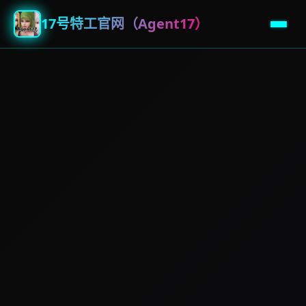
17号特工官网（Agent17）