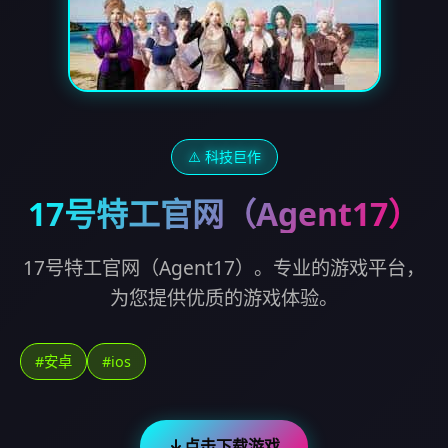
⚠️ 科技巨作
17号特工官网（Agent17）
17号特工官网（Agent17）。专业的游戏平台，
为您提供优质的游戏体验。
#安卓
#ios
点击下载游戏