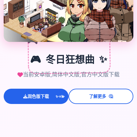

🎮
🎮
冬日狂想曲
✨
当前安卓版,简体中文版,官方中文版下载
🤔
润色版下载
了解更多
💫
✨
⭐