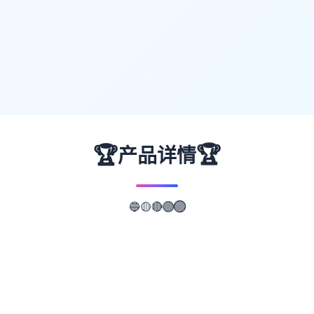
🏆
🏆
产品详情
🟡
🔵
🔴
🟢
🟣
📖
游戏故事
✨