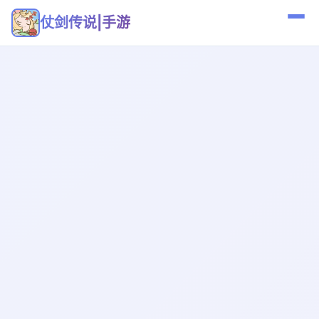
仗剑传说|手游