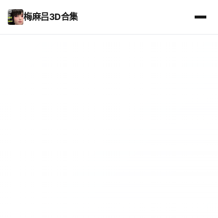
梅麻吕3D合集